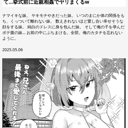
て…挙式前に近親相姦でヤリまくるw
ナマイキな妹。 ヤキモチやきだった妹。 いつのまにか体の関係をも
ち、くっついて離れない妹。 数えきれないほど愛し合い幸せそうな
顔をする妹。 純白のドレスに身を包んだ妹。 そして俺の子を孕んだ
ボテ腹の妹… お前の中にぶちまける。全部。俺のカタチを忘れない
ように。
2025.05.06