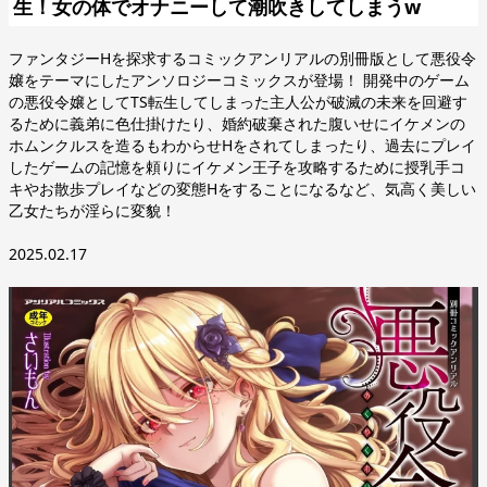
生！女の体でオナニーして潮吹きしてしまうw
ファンタジーHを探求するコミックアンリアルの別冊版として悪役令
嬢をテーマにしたアンソロジーコミックスが登場！ 開発中のゲーム
の悪役令嬢としてTS転生してしまった主人公が破滅の未来を回避す
るために義弟に色仕掛けたり、婚約破棄された腹いせにイケメンの
ホムンクルスを造るもわからせHをされてしまったり、過去にプレイ
したゲームの記憶を頼りにイケメン王子を攻略するために授乳手コ
キやお散歩プレイなどの変態Hをすることになるなど、気高く美しい
乙女たちが淫らに変貌！
2025.02.17